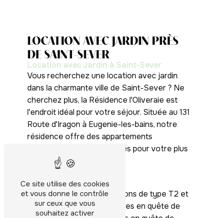
LOCATION AVEC JARDIN PRÈS
DE SAINT-SEVER
Location avec Jardin à Saint-Sever
Vous recherchez une location avec jardin
dans la charmante ville de Saint-Sever ? Ne
cherchez plus, la Résidence l'Oliveraie est
l'endroit idéal pour votre séjour. Située au 131
Route d'Iragon à Eugenie-les-bains, notre
résidence offre des appartements
confortables et bien équipés pour votre plus
grand plaisir.
DES APPARTEMENTS T2 ET T3
Ce site utilise des cookies
et vous donne le contrôle
Nous proposons des locations de type T2 et
sur ceux que vous
T3, parfaites pour les curistes en quête de
souhaitez activer