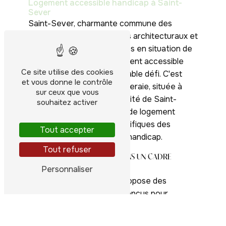
Logement accessible handicap à Saint-
Sever
Saint-Sever, charmante commune des
Landes, regorge de trésors architecturaux et
naturels. Pour les personnes en situation de
handicap, trouver un logement accessible
Ce site utilise des cookies
peut s'avérer être un véritable défi. C'est
et vous donne le contrôle
pourquoi la Résidence l'Oliveraie, située à
sur ceux que vous
Eugenie-les-bains, à proximité de Saint-
souhaitez activer
Sever, offre des solutions de logement
adaptées aux besoins spécifiques des
Tout accepter
Logements
personnes en situation de handicap.
Tout refuser
DES LOGEMENTS ADAPTÉS DANS UN CADRE
IDYLLIQUE
Personnaliser
La Résidence l'Oliveraie propose des
logements spécialement conçus pour
garantir un maximum de confort et de
sécurité aux personnes en situation de