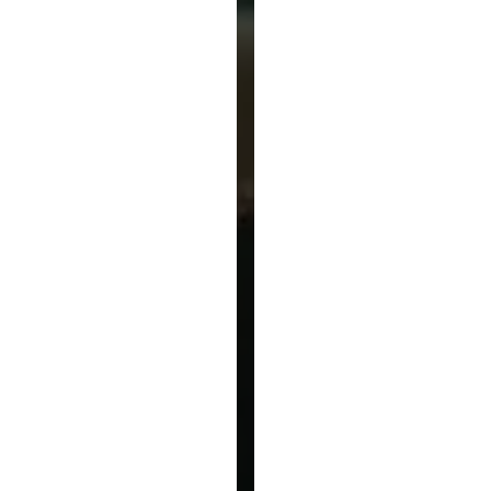
CURE
PRÈS
DE
AIRE-
SUR-
L'ADOUR
RÉSIDENCE
L'OLIVERAIE