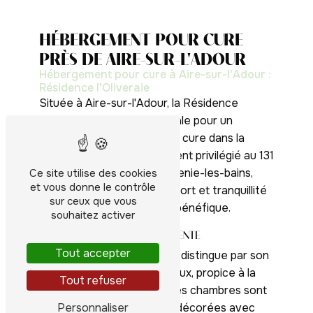
HÉBERGEMENT POUR CURE
PRÈS DE AIRE-SUR-L'ADOUR
Hébergement pour cure à Aire-sur-l'Adour :
Résidence l'Oliveraie
Située à Aire-sur-l'Adour, la Résidence
l'Oliveraie est l'adresse idéale pour un
hébergement lors de votre cure dans la
région. Avec un emplacement privilégié au 131
Route d'Iragon, 40320 Eugenie-les-bains,
Ce site utilise des cookies
et vous donne le contrôle
cette résidence offre confort et tranquillité
sur ceux que vous
pour un séjour relaxant et bénéfique.
souhaitez activer
UN CADRE PROPICE À LA DÉTENTE
Tout accepter
La Résidence l'Oliveraie se distingue par son
Logements
cadre agréable et chaleureux, propice à la
Tout refuser
détente et au bien-être. Les chambres sont
Personnaliser
spacieuses, lumineuses et décorées avec